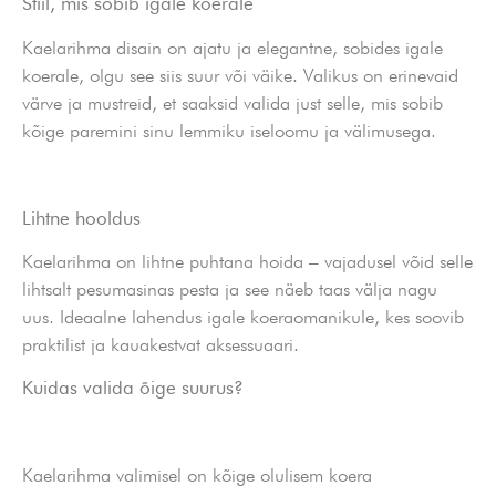
Stiil, mis sobib igale koerale
Kaelarihma disain on ajatu ja elegantne, sobides igale
koerale, olgu see siis suur või väike. Valikus on erinevaid
värve ja mustreid, et saaksid valida just selle, mis sobib
kõige paremini sinu lemmiku iseloomu ja välimusega.
Lihtne hooldus
Kaelarihma on lihtne puhtana hoida – vajadusel võid selle
lihtsalt pesumasinas pesta ja see näeb taas välja nagu
uus. Ideaalne lahendus igale koeraomanikule, kes soovib
praktilist ja kauakestvat aksessuaari.
Kuidas valida õige suurus?
Kaelarihma valimisel on kõige olulisem koera