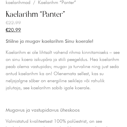
kaelarihmad
/ Kaelarihm “Panter”
Kaelarihm “Panter”
€
22.99
€
20.99
Stiilne ja mugav kaelarihm Sinu koerale!
Kaelarihm ei ole lihtsalt vahend rihma kinnitamiseks – see
on sinu koera isikupära ja stiili peegeldus. Hea kaelarihm
peab olema vastupidav, mugav ja turvaline ning just seda
antud kaelarihm ka on! Olenemata sellest, kas su
neljajalgne sõber on energiline seikleja või rahulik
jalutaja, see kaelarihm sobib igale koerale.
Mugavus ja vastupidavus üheskoos
Valmistatud kvaliteetsest 100% polüestrist, on see