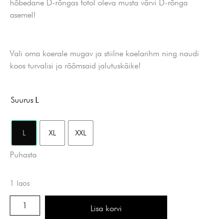
hõbedane D-rõngas fotol oleva musta värvi D-rõnga
asemel!
Vali oma koerale mugav ja stiilne kaelarihm ning naudi
koos turvalisi ja rõõmsaid jalutuskäike!
Suurus
L
L
XL
XXL
Puhasta
1 laos
Lisa korvi