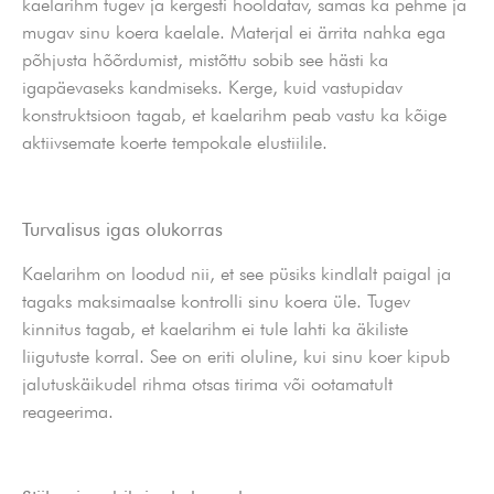
kaelarihm tugev ja kergesti hooldatav, samas ka pehme ja
mugav sinu koera kaelale. Materjal ei ärrita nahka ega
põhjusta hõõrdumist, mistõttu sobib see hästi ka
igapäevaseks kandmiseks. Kerge, kuid vastupidav
konstruktsioon tagab, et kaelarihm peab vastu ka kõige
aktiivsemate koerte tempokale elustiilile.
Turvalisus igas olukorras
Kaelarihm on loodud nii, et see püsiks kindlalt paigal ja
tagaks maksimaalse kontrolli sinu koera üle. Tugev
kinnitus tagab, et kaelarihm ei tule lahti ka äkiliste
liigutuste korral. See on eriti oluline, kui sinu koer kipub
jalutuskäikudel rihma otsas tirima või ootamatult
reageerima.