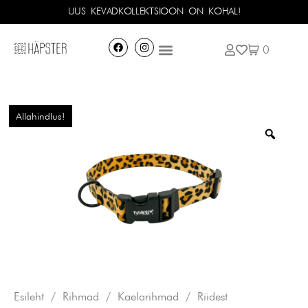
UUS KEVADKOLLEKTSIOON ON KOHAL!
0
Allahindlus!
Esileht
/
Rihmad
/
Kaelarihmad
/
Riidest