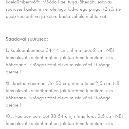
kaelaümbermõõt. Mõõda kael turja lähedalt, sobivas
suuruses kaelarihm ei ole liiga lõdva ega pingul (2 sõrme
peab kaelarihma ja koera kaela vahele mahtuma).
Saadaval suurused:
L: kaelaümbermõõt 34-44 cm, rihma laius 2 cm. NB!
laos oleval kaelarihmal on jalutusrihma kinnitamiseks
hõbedane D-rõngas fotol oleva musta värvi D-rõnga
asemel!
XL: kaelaümbermõõt 36-50 cm, rihma laius 2,5 cm. NB!
laos oleval kaelarihmal on jalutusrihma kinnitamiseks
hõbedane D-rõngas fotol oleva musta värvi D-rõnga
asemel!
XXL: kaelaümbermõõt 38-54 cm, rihma laius 2,5 cm. NB!
laos oleval kaelarihmal on jalutusrihma kinnitamiseks