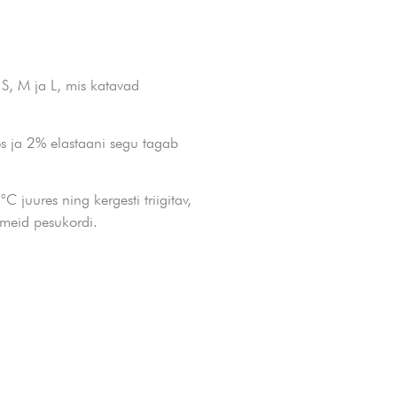
 S, M ja L, mis katavad
os ja 2% elastaani segu tagab
 juures ning kergesti triigitav,
tmeid pesukordi.