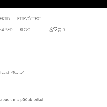
EKTID
ETTEVÕTTEST
0
LIMUSED
BLOGI
rätik “Birdie”
essuaar, mis püüab pilke!