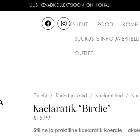
UUS KEVADKOLLEKTSIOON ON KOHAL!
ESILEHT
POOD
KOMPL
SUURUSTE INFO JA ERITEL
OUTLET
Esileht
/
Riided ja kotid
/
Kaelarätikud
/ Kaela
Kaelarätik “Birdie”
€
15.99
Stiilne ja praktiline kaelarätik koerale – aks