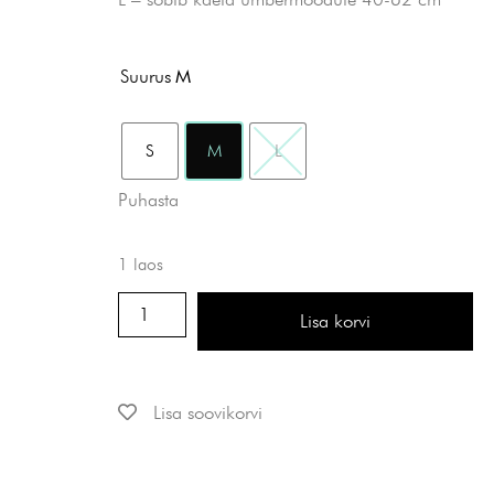
Suurus
M
S
M
L
Puhasta
1 laos
Lisa korvi
Lisa soovikorvi