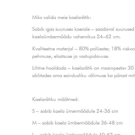
Miks valida meie kaelarätik:
Sobib igas suuruses koerale – saadaval suurused
kaelaümbermõõdu vahemikus 24–62 cm.
Kvaliteetne materjal – 80% polüester, 18% visko
pehmuse, elastsuse ja vastupidavuse.
Lihtne hooldada – kaelarätik on masinpestav 30 °C
säilitades oma esindusliku välimuse ka pärast mi
Kaelarätiku mõõtmed:
S – sobib kaela ümermõõdule 24-36 cm
M – sobib kaela ümbermõõdule 36-48 cm
L – sobib kaela ümbermõõdule 40-62 cm