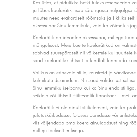
Kes ütles, et pidulikke hetki tuleks reserveerida v
ja lõbus kaelarätik lisab sära igasse neljajalgse
muutes need erakordselt rõõmsaks ja šikkiks seiklu
aksessuaar Sinu lemmikule, vaid ka võimalus jag
Kaelarätik on ideaalne aksessuaar, millega tuua 
mängulisust. Meie koerte kaelarätikud on valmist
sobivad suurepäraselt nii väikestele kui suurtele k
saad kaelarätiku lihtsalt ja kindlalt kinnitada ko
Valikus on erinevaid stiile, mustreid ja värvitoone 
kelmikate disainideni. Nii saad valida just sellise
Sinu lemmiku iseloomu kui ka Sinu enda stiiliga
seikleja või lihtsalt stiiliteadlik linnakoer – meil 
Kaelarätik ei ole ainult stiilielement, vaid ka pra
jalutuskäikudesse, fotosessioonidesse või erilist
viis väljendada oma koera ainulaadsust ning rõ
millegi tõeliselt erilisega.