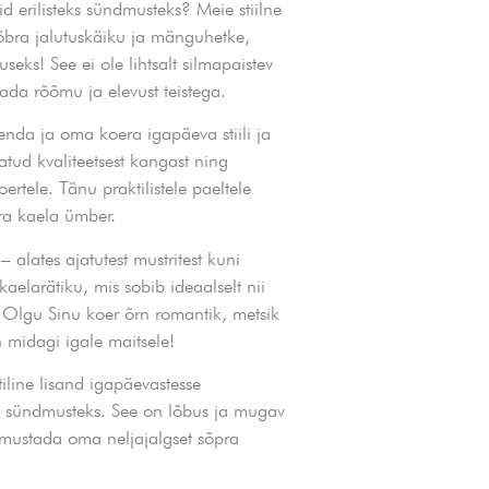
aid erilisteks sündmusteks? Meie stiilne
 sõbra jalutuskäiku ja mänguhetke,
seks! See ei ole lihtsalt silmapaistev
ada rõõmu ja elevust teistega.
enda ja oma koera igapäeva stiili ja
atud kvaliteetsest kangast ning
oertele. Tänu praktilistele paeltele
era kaela ümber.
– alates ajatutest mustritest kuni
 kaelarätiku, mis sobib ideaalselt nii
. Olgu Sinu koer õrn romantik, metsik
on midagi igale maitsele!
ktiline lisand igapäevastesse
eks sündmusteks. See on lõbus ja mugav
õmustada oma neljajalgset sõpra